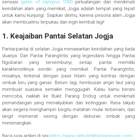
sensasi
gates of olympus 1000
petualangan dan menikmati
keindahan alam yang memikat, Jogja adalah tempat yang tepat
untuk kamu kunjungi. Siapkan dirimu, karena pesona alam Jogja
akan membuatmu terpukau dan ingin kembali lagi!
1. Keajaiban Pantai Selatan Jogja
Pantai-pantai di selatan Jogja menawarkan keindahan yang tiada
duanya. Dari Pantai Parangtritis yang legendaris hingga Pantai
Ngobaran yang tersembunyi, setiap pantai memiliki
karakteristiknya sendiri yang memikat. Pantai Parangtritis,
misalnya, terkenal dengan pasir hitam yang kontras dengan
ombak biru yang ganas. Belum lagi, hembusan angin laut yang
membuat suasana semakin menggugah. Kalau kamu berani
mencoba, naiklah ke Bukit Parang Endog untuk menikmati
pemandangan yang menakjubkan dari ketinggian. Rasa takjub
akan segera menghampiri begitu matahari mulai terbenam, dan
langit memerah seiring dengan deburan ombak yang
menenangkan.
Baca juga artikel di sini
https://www.oleholehkhaslampung.com/