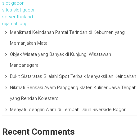
slot gacor
situs slot gacor
server thailand
rajamahjong
Menikmati Keindahan Pantai Terindah di Kebumen yang
Memanjakan Mata
Objek Wisata yang Banyak di Kunjungi Wisatawan
Mancanegara
Bukit Siataratas Silalahi Spot Terbaik Menyaksikan Keindahan
Nikmati Sensasi Ayam Panggang Klaten Kuliner Jawa Tengah
yang Rendah Kolesterol
Menyatu dengan Alam di Lembah Daun Riverside Bogor
Recent Comments