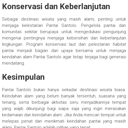
Konservasi dan Keberlanjutan
Sebagai destinasi wisata yang masih alami, penting untuk
menjaga kelestarian Pantai Santolo. Pengelola pantai dan
komunitas sekitar berupaya untuk mengedukasi pengunjung
mengenai pentingnya menjaga kebersihan dan keberlanjutan
lingkungan. Program konservasi laut dan pelestarian habitat
pantai menjadi bagian dari upaya bersama untuk menjaga
keindahan alam Pantai Santolo agar tetap terjaga bagi generasi
mendatang.
Kesimpulan
Pantai Santolo bukan hanya sekadar destinasi wisata biasa.
Keindahan alam yang belum banyak tersentuh, suasana yang
tenang, serta berbagai aktivitas seru menjadikannya tempat
yang wajib dikunjungi bagi siapa saja yang ingin merasakan
kedamaian dan keindahan alam. Jika Anda mencari tempat untuk
melepas penat dan menikmati keindahan pantai yang masih
alami, Pantai Santolo adalah pilihan yang tepat.