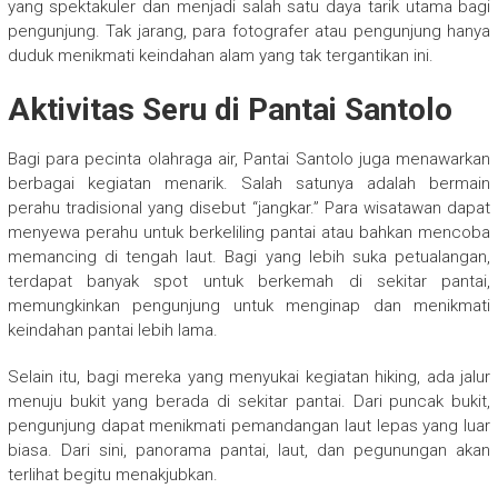
yang spektakuler dan menjadi salah satu daya tarik utama bagi
pengunjung. Tak jarang, para fotografer atau pengunjung hanya
duduk menikmati keindahan alam yang tak tergantikan ini.
Aktivitas Seru di Pantai Santolo
Bagi para pecinta olahraga air, Pantai Santolo juga menawarkan
berbagai kegiatan menarik. Salah satunya adalah bermain
perahu tradisional yang disebut “jangkar.” Para wisatawan dapat
menyewa perahu untuk berkeliling pantai atau bahkan mencoba
memancing di tengah laut. Bagi yang lebih suka petualangan,
terdapat banyak spot untuk berkemah di sekitar pantai,
memungkinkan pengunjung untuk menginap dan menikmati
keindahan pantai lebih lama.
Selain itu, bagi mereka yang menyukai kegiatan hiking, ada jalur
menuju bukit yang berada di sekitar pantai. Dari puncak bukit,
pengunjung dapat menikmati pemandangan laut lepas yang luar
biasa. Dari sini, panorama pantai, laut, dan pegunungan akan
terlihat begitu menakjubkan.