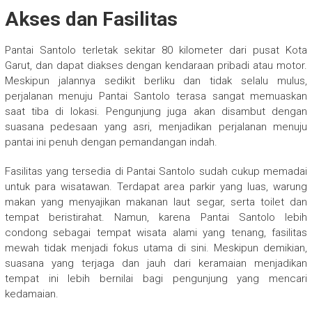
Akses dan Fasilitas
Pantai Santolo terletak sekitar 80 kilometer dari pusat Kota
Garut, dan dapat diakses dengan kendaraan pribadi atau motor.
Meskipun jalannya sedikit berliku dan tidak selalu mulus,
perjalanan menuju Pantai Santolo terasa sangat memuaskan
saat tiba di lokasi. Pengunjung juga akan disambut dengan
suasana pedesaan yang asri, menjadikan perjalanan menuju
pantai ini penuh dengan pemandangan indah.
Fasilitas yang tersedia di Pantai Santolo sudah cukup memadai
untuk para wisatawan. Terdapat area parkir yang luas, warung
makan yang menyajikan makanan laut segar, serta toilet dan
tempat beristirahat. Namun, karena Pantai Santolo lebih
condong sebagai tempat wisata alami yang tenang, fasilitas
mewah tidak menjadi fokus utama di sini. Meskipun demikian,
suasana yang terjaga dan jauh dari keramaian menjadikan
tempat ini lebih bernilai bagi pengunjung yang mencari
kedamaian.