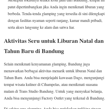
patut dipertimbangkan jika Anda ingin menikmati liburan yang
berbeda. Tenda-tenda glamping yang tersedia di sini dilengkapi
dengan fasilitas nyaman seperti ranjang, kamar mandi pribadi,
serta akses langsung ke alam dan satwa liar.
Aktivitas Seru untuk Liburan Natal dan
Tahun Baru di Bandung
Selain menikmati kenyamanan glamping, Bandung juga
menawarkan berbagai aktivitas menarik untuk liburan Natal dan
Tahun Baru. Anda bisa menjelajahi kawasan Dago, mengunjungi
tempat wisata kuliner di Cihampelas, atau menikmati suasana
malam di Trans Studio Bandung. Untuk yang menyukai belanja,
Anda bisa mengunjungi Factory Outlet yang terkenal di Bandung.
Di sekitar area glamping, Anda bisa melakukan trekking ringan,