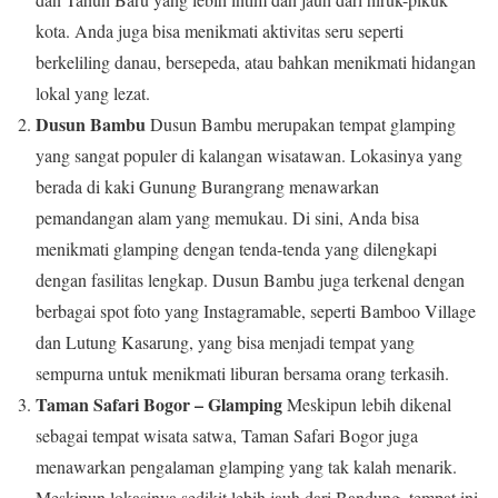
kota. Anda juga bisa menikmati aktivitas seru seperti
berkeliling danau, bersepeda, atau bahkan menikmati hidangan
lokal yang lezat.
Dusun Bambu
Dusun Bambu merupakan tempat glamping
yang sangat populer di kalangan wisatawan. Lokasinya yang
berada di kaki Gunung Burangrang menawarkan
pemandangan alam yang memukau. Di sini, Anda bisa
menikmati glamping dengan tenda-tenda yang dilengkapi
dengan fasilitas lengkap. Dusun Bambu juga terkenal dengan
berbagai spot foto yang Instagramable, seperti Bamboo Village
dan Lutung Kasarung, yang bisa menjadi tempat yang
sempurna untuk menikmati liburan bersama orang terkasih.
Taman Safari Bogor – Glamping
Meskipun lebih dikenal
sebagai tempat wisata satwa, Taman Safari Bogor juga
menawarkan pengalaman glamping yang tak kalah menarik.
Meskipun lokasinya sedikit lebih jauh dari Bandung, tempat ini