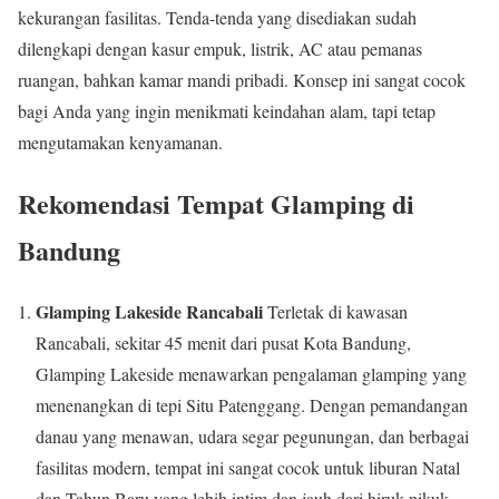
kekurangan fasilitas. Tenda-tenda yang disediakan sudah
dilengkapi dengan kasur empuk, listrik, AC atau pemanas
ruangan, bahkan kamar mandi pribadi. Konsep ini sangat cocok
bagi Anda yang ingin menikmati keindahan alam, tapi tetap
mengutamakan kenyamanan.
Rekomendasi Tempat Glamping di
Bandung
Glamping Lakeside Rancabali
Terletak di kawasan
Rancabali, sekitar 45 menit dari pusat Kota Bandung,
Glamping Lakeside menawarkan pengalaman glamping yang
menenangkan di tepi Situ Patenggang. Dengan pemandangan
danau yang menawan, udara segar pegunungan, dan berbagai
fasilitas modern, tempat ini sangat cocok untuk liburan Natal
dan Tahun Baru yang lebih intim dan jauh dari hiruk-pikuk