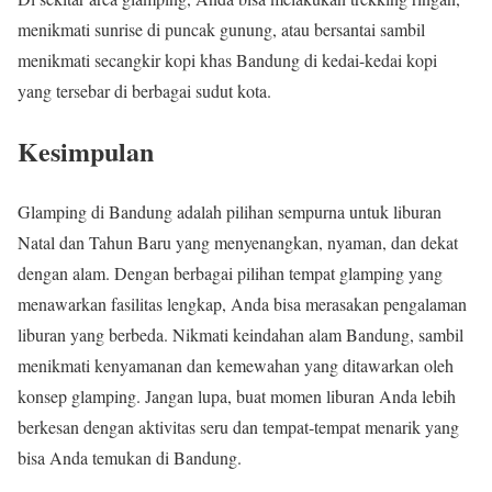
menikmati sunrise di puncak gunung, atau bersantai sambil
menikmati secangkir kopi khas Bandung di kedai-kedai kopi
yang tersebar di berbagai sudut kota.
Kesimpulan
Glamping di Bandung adalah pilihan sempurna untuk liburan
Natal dan Tahun Baru yang menyenangkan, nyaman, dan dekat
dengan alam. Dengan berbagai pilihan tempat glamping yang
menawarkan fasilitas lengkap, Anda bisa merasakan pengalaman
liburan yang berbeda. Nikmati keindahan alam Bandung, sambil
menikmati kenyamanan dan kemewahan yang ditawarkan oleh
konsep glamping. Jangan lupa, buat momen liburan Anda lebih
berkesan dengan aktivitas seru dan tempat-tempat menarik yang
bisa Anda temukan di Bandung.