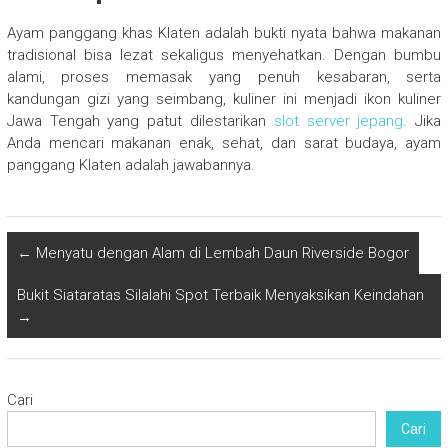
Ayam panggang khas Klaten adalah bukti nyata bahwa makanan
tradisional bisa lezat sekaligus menyehatkan. Dengan bumbu
alami, proses memasak yang penuh kesabaran, serta
kandungan gizi yang seimbang, kuliner ini menjadi ikon kuliner
Jawa Tengah yang patut dilestarikan
slot server jepang
. Jika
Anda mencari makanan enak, sehat, dan sarat budaya, ayam
panggang Klaten adalah jawabannya.
←
Menyatu dengan Alam di Lembah Daun Riverside Bogor
Bukit Siataratas Silalahi Spot Terbaik Menyaksikan Keindahan
→
Cari
Cari