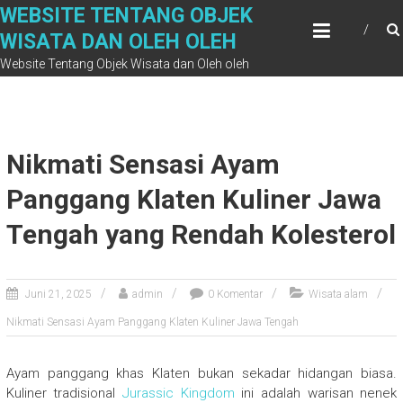
Skip
WEBSITE TENTANG OBJEK
to
WISATA DAN OLEH OLEH
content
Website Tentang Objek Wisata dan Oleh oleh
Nikmati Sensasi Ayam
Panggang Klaten Kuliner Jawa
Tengah yang Rendah Kolesterol
Juni 21, 2025
admin
0 Komentar
Wisata alam
Nikmati Sensasi Ayam Panggang Klaten Kuliner Jawa Tengah
Ayam panggang khas Klaten bukan sekadar hidangan biasa.
Kuliner tradisional
Jurassic Kingdom
ini adalah warisan nenek