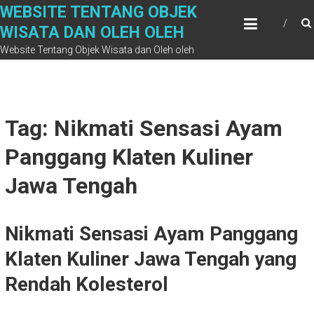
Skip
WEBSITE TENTANG OBJEK
to
WISATA DAN OLEH OLEH
content
Website Tentang Objek Wisata dan Oleh oleh
Tag: Nikmati Sensasi Ayam
Panggang Klaten Kuliner
Jawa Tengah
Nikmati Sensasi Ayam Panggang
Klaten Kuliner Jawa Tengah yang
Rendah Kolesterol