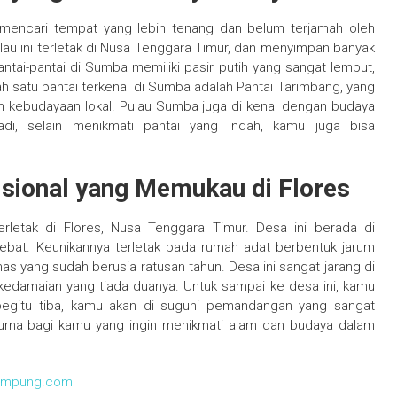
n mencari tempat yang lebih tenang dan belum terjamah oleh
lau ini terletak di Nusa Tenggara Timur, dan menyimpan banyak
ntai-pantai di Sumba memiliki pasir putih yang sangat lembut,
 satu pantai terkenal di Sumba adalah Pantai Tarimbang, yang
 kebudayaan lokal. Pulau Sumba juga di kenal dengan budaya
adi, selain menikmati pantai yang indah, kamu juga bisa
sional yang Memukau di Flores
rletak di Flores, Nusa Tenggara Timur. Desa ini berada di
 lebat. Keunikannya terletak pada rumah adat berbentuk jarum
has yang sudah berusia ratusan tahun. Desa ini sangat jarang di
kedamaian yang tiada duanya. Untuk sampai ke desa ini, kamu
begitu tiba, kamu akan di suguhi pemandangan yang sangat
rna bagi kamu yang ingin menikmati alam dan budaya dalam
lampung.com