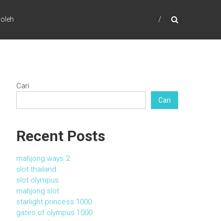
 oleh
Cari
Cari
Recent Posts
mahjong ways 2
slot thailand
slot olympus
mahjong slot
starlight princess 1000
gates of olympus 1000