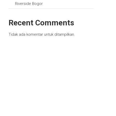
Riverside Bogor
Recent Comments
Tidak ada komentar untuk ditampilkan.