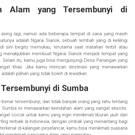
an Alam yang Tersembunyi di
k asing lagi, namun ada beberapa tempat di sana yang masih
atunya adalah Ngarai Sianok, sebuah lembah yang di kelilingi
 di sini begitu memukau, terutama saat matahari terbit atau
g menakjubkan membuat Ngarai Sianok menjadi tempat yang
 Selain itu, kamu juga bisa mengunjungi Desa Pariangan yang
ngat khas. Jika kamu mencari destinasi yang menawarkan
dalah pilihan yang tidak boleh di lewatkan.
n Tersembunyi di Sumba
r-benar tersembunyi, dan tidak banyak orang yang tahu tentang
lau Sumba ini menawarkan keindahan alam yang sangat eksotis.
sangat cocok untuk kamu yang ingin menikmati liburan jauh dari
urfing terbaik di Indonesia, dengan ombak yang menantang bagi
 terkenal di kalangan peselancar, kamu bisa menikmati suasana
ambil menikmati panorama alam yang memukau.