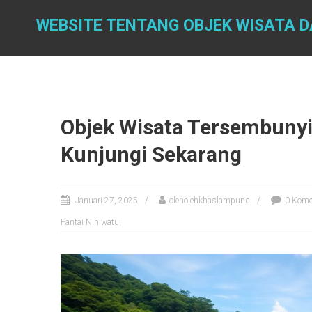
Skip
to
WEBSITE TENTANG OBJEK WISATA D
content
Objek Wisata Tersembunyi
Kunjungi Sekarang
Januari 27, 2025
oleholehkhaslampung
0 Kome
Pantai Nihiwatu