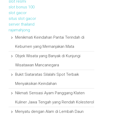
slot resmi
slot bonus 100
slot gacor
situs slot gacor
server thailand
rajamahjong
Menikmati Keindahan Pantai Terindah di
Kebumen yang Memanjakan Mata
Objek Wisata yang Banyak di Kunjungi
Wisatawan Mancanegara
Bukit Siataratas Silalahi Spot Terbaik
Menyaksikan Keindahan
Nikmati Sensasi Ayam Panggang Klaten
Kuliner Jawa Tengah yang Rendah Kolesterol
Menyatu dengan Alam di Lembah Daun