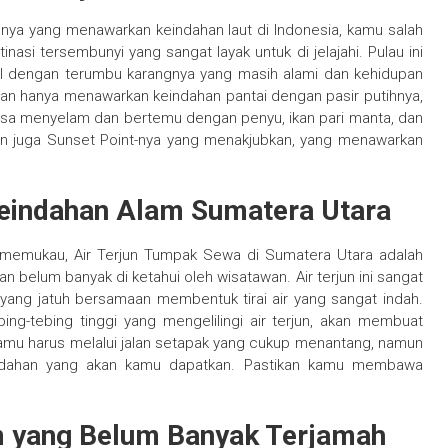
tunya yang menawarkan keindahan laut di Indonesia, kamu salah
nasi tersembunyi yang sangat layak untuk di jelajahi. Pulau ini
al dengan terumbu karangnya yang masih alami dan kehidupan
an hanya menawarkan keindahan pantai dengan pasir putihnya,
mu bisa menyelam dan bertemu dengan penyu, ikan pari manta, dan
kan juga Sunset Point-nya yang menakjubkan, yang menawarkan
Keindahan Alam Sumatera Utara
memukau, Air Terjun Tumpak Sewa di Sumatera Utara adalah
an belum banyak di ketahui oleh wisatawan. Air terjun ini sangat
r yang jatuh bersamaan membentuk tirai air yang sangat indah.
ing-tebing tinggi yang mengelilingi air terjun, akan membuat
, kamu harus melalui jalan setapak yang cukup menantang, namun
ndahan yang akan kamu dapatkan. Pastikan kamu membawa
 yang Belum Banyak Terjamah