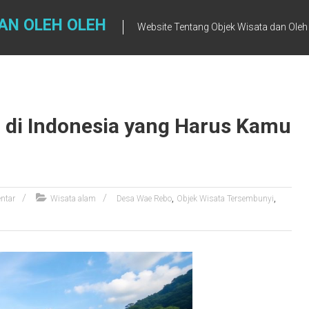
AN OLEH OLEH
Website Tentang Objek Wisata dan Oleh
 di Indonesia yang Harus Kamu
,
,
ntar
Wisata alam
Desa Wae Rebo
Objek Wisata Tersembunyi