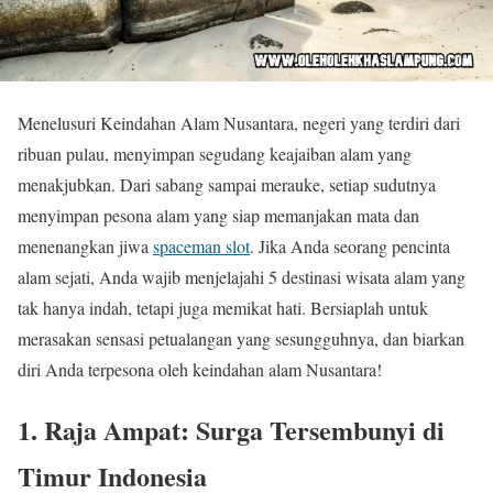
Menelusuri Keindahan Alam Nusantara, negeri yang terdiri dari
ribuan pulau, menyimpan segudang keajaiban alam yang
menakjubkan. Dari sabang sampai merauke, setiap sudutnya
menyimpan pesona alam yang siap memanjakan mata dan
menenangkan jiwa
spaceman slot
. Jika Anda seorang pencinta
alam sejati, Anda wajib menjelajahi 5 destinasi wisata alam yang
tak hanya indah, tetapi juga memikat hati. Bersiaplah untuk
merasakan sensasi petualangan yang sesungguhnya, dan biarkan
diri Anda terpesona oleh keindahan alam Nusantara!
1.
Raja Ampat: Surga Tersembunyi di
Timur Indonesia