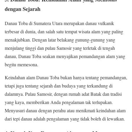
dengan Sejarah
Danau Toba di Sumatera Utara merupakan danau vulkanik
terbesar di dunia, dan salah satu tempat wisata alam yang paling
menakjubkan. Dengan latar belakang gunung-gunung yang
menjulang tinggi dan pulau Samosir yang terletak di tengah
danau, Danau Toba seakan menyajikan pemandangan alam yang
begitu memesona.
Keindahan alam Danau Toba bukan hanya tentang pemandangan,
tetapi juga tentang sejarah dan budaya yang terkandung di
dalamnya. Pulau Samosir, dengan rumah adat Batak dan tradisi
yang kaya, memberikan Anda pengalaman tak terlupakan.
Menyusuri danau dengan perahu atau menikmati keindahan alam
dari tepi danau adalah pengalaman yang tidak boleh di lewatkan.