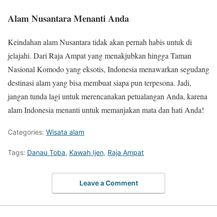
Alam Nusantara Menanti Anda
Keindahan alam Nusantara tidak akan pernah habis untuk di
jelajahi. Dari Raja Ampat yang menakjubkan hingga Taman
Nasional Komodo yang eksotis, Indonesia menawarkan segudang
destinasi alam yang bisa membuat siapa pun terpesona. Jadi,
jangan tunda lagi untuk merencanakan petualangan Anda, karena
alam Indonesia menanti untuk memanjakan mata dan hati Anda!
Categories:
Wisata alam
Tags:
Danau Toba
,
Kawah Ijen
,
Raja Ampat
Leave a Comment